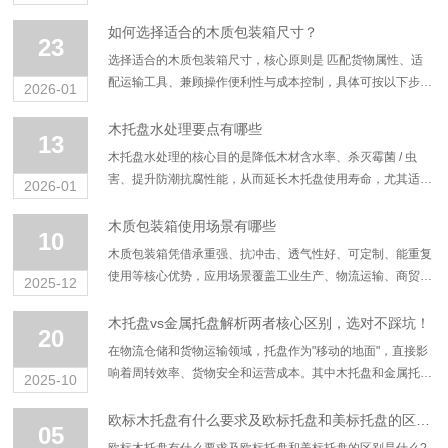
合板、刨花板），针对性解决防潮、防腐、防磨损、防虫四大
问题，具体操作方法和注意事项如下： ...
如何选择适合的木质包装箱尺寸？
23
选择适合的木质包装箱尺寸，核心原则是 匹配货物属性、适
配运输工具、兼顾操作便利性与成本控制，具体可按以下步骤
2026-01
和要点执行： 精准测量货物基础参数，预留缓冲空间 首先测
量货物的实际长、宽、高、净重及毛重...
木托盘水处理要点有哪些
13
木托盘水处理的核心目的是降低木材含水率、杀灭霉菌 / 虫
害、提升防潮抗腐性能，从而延长木托盘使用寿命，尤其适用
2026-01
于仓储、物流及出口场景。其处理要点可分为预处理、核心处
理、干燥固化、后续防护、合规管控五...
木质包装箱使用场景有哪些
10
木质包装箱凭借承重强、抗冲击、透气性好、可定制、能重复
使用等核心优势，应用场景覆盖工业生产、物流运输、商贸流
2025-12
通等多个领域，尤其适合大件、重型、易碎或需长期存储的物
品。以下是其主要使用场景及具体应用细...
木托盘vs金属托盘解析两者核心区别，选对不踩坑！
20
在物流仓储和货物运输领域，托盘作为"移动的地面"，直接影
响着周转效率、货物安全和运营成本。其中木托盘和金属托盘
2025-10
是应用广泛的两大品类，很多企业和从业者在选型时都会陷入
纠结：到底该选木托盘还是金属托盘？...
欧标木托盘有什么要求及欧标托盘和美标托盘的区别是什么?
05