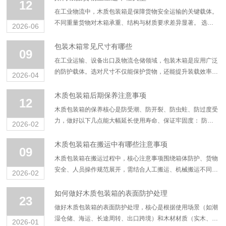
12
在工业物流中，木质包装箱是保障货物安全运输的关键载体。
不同重量货物对木箱承重、结构与材质要求差异显著。 选错
2026-06
箱型易导致运输破损、装卸困难，甚至增加物流成本。 2026
年物流包装标准化持续升级...
包装木箱常见尺寸有哪些
09
在工业运输、设备出口及物流仓储领域，包装木箱是应用广泛
的防护载体。选对尺寸不仅能保护货物，还能提升装载效率、
2026-04
降低物流成本。很多企业在采购时，常不清楚包装木箱常见尺
寸有哪些，盲目定制易造成浪费或无法适...
木质包装箱后期保养注意事项
12
木质包装箱的保养核心是防受潮、防开裂、防虫蛀、防过度受
力，做好以下几点能大幅延长使用寿命、保证牢固度： 防潮
2026-02
防霉（关键） 避免放置在潮湿、积水、低洼区域，仓储时地
面垫高10cm 以上，保持环境通...
木质包装箱在搬运中有哪些注意事项
09
木质包装箱在搬运过程中，核心注意事项围绕箱体防护、货物
安全、人员操作规范展开，需结合人工搬运、机械搬运不同场
2026-02
景，同时兼顾箱体本身特性和箱内货物要求，以下是分场景、
全流程的详细注意事项，覆盖事前检查、...
如何做好木质包装箱的表面防护处理
23
做好木质包装箱的表面防护处理，核心是根据使用场景（如潮
湿仓储、海运、长途周转、出口跨境）和木材材质（实木、胶
2026-01