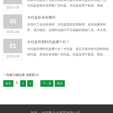
欧标木托盘有什么要求及欧标托盘和美标托盘的区别是什么?
木托盘是现在使用最广的托盘。木托盘是用于集装、堆放、搬
2025-08
运和运输的放置作为单元负荷的货物和制品的水平平台装置。
木托盘的优点是东西放在木托盘上面不容...
木托盘标准有哪些
05
在现代工业包装领域，木托盘因其坚固耐用、成本低廉等特
性，成为物流、仓储和运输中不可或缺的基础工具。本文将详
2025-06
细介绍木托盘的标准，帮助企业更好地理解和应用这一重要的
工业包装材料。 1.木托盘的国家规...
木托盘和塑料托盘哪个好？
01
木托盘和塑料托盘哪个好？木托盘，是以天然木材为原料制造
的托盘。是现在使用最广的托盘。托盘是用于集装、堆放、搬
2025-04
运和运输的放置作为单元负荷的货物和制品的水平平台装置。
一般用木材、金属、纤维板制作，便于装...
一共有
58
条记录 当前页
1/5
1
...
首页
2
3
下一页
尾页
版权：洛阳腾力达商贸有限公司